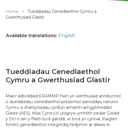
Breadcrumb
Home
Tueddiadau Cenedlaethol Cymru a
Gwerthusiad Glastir
Available translations:
English
Tueddiadau Cenedlaethol
Cymru a Gwerthusiad Glastir
Mae’r adroddiad ERAMMP hwn yn werthusiad annibynnol
o dueddiadau cenedlaethol presennol adnoddau naturiol
Cymru a chanlyniadau cynllun amaeth-amgylcheddol
Glastir (AES). Mae Cymru’n unigryw ymhlith pedair Gwlad
y DU o ran y ffaith bod ganddi, a’i bod yn cynnal, rhaglen
fonitro genedlaethol integredig hirdymor ar draws ei