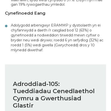
wael iawn, sydd wedi cynyddu o 37%. Erbyn hyn mae
gan 19% rywogaethau ymledol.
Cynefinoedd Eang
Adolygodd arbenigwyr ERAMMP y dystiolaeth yn ei
chyfanrwydd a daeth i’r casgliad bod 12 (63%) o
gynefinoedd a nodweddion tirwedd mewn cyflwr o
bryder neu wedi dirywio; roedd 6 yn sefydlog (32%) ac
roedd 1 (5%) wedi gwella (Gwrychoedd) dros y 10
mlynedd diwethaf.
Adroddiad-105:
Tueddiadau Cenedlaethol
Cymru a Gwerthusiad
Glastir