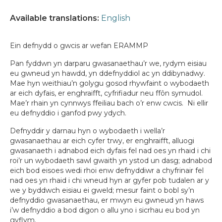
Available translations:
English
Ein defnydd o gwcis ar wefan ERAMMP
Pan fyddwn yn darparu gwasanaethau’r we, rydym eisiau
eu gwneud yn hawdd, yn ddefnyddiol ac yn ddibynadwy.
Mae hyn weithiau’n golygu gosod rhywfaint o wybodaeth
ar eich dyfais, er enghraifft, cyfrifiadur neu ffôn symudol.
Mae’r rhain yn cynnwys ffeiliau bach o’r enw cwcis. Ni ellir
eu defnyddio i ganfod pwy ydych.
Defnyddir y darnau hyn o wybodaeth i wella’r
gwasanaethau ar eich cyfer trwy, er enghraifft, alluogi
gwasanaeth i adnabod eich dyfais fel nad oes yn rhaid i chi
roi’r un wybodaeth sawl gwaith yn ystod un dasg; adnabod
eich bod eisoes wedi rhoi enw defnyddiwr a chyfrinair fel
nad oes yn rhaid i chi wneud hyn ar gyfer pob tudalen ar y
we y byddwch eisiau ei gweld; mesur faint o bobl sy’n
defnyddio gwasanaethau, er mwyn eu gwneud yn haws
i’w defnyddio a bod digon o allu yno i sicrhau eu bod yn
gyflym.