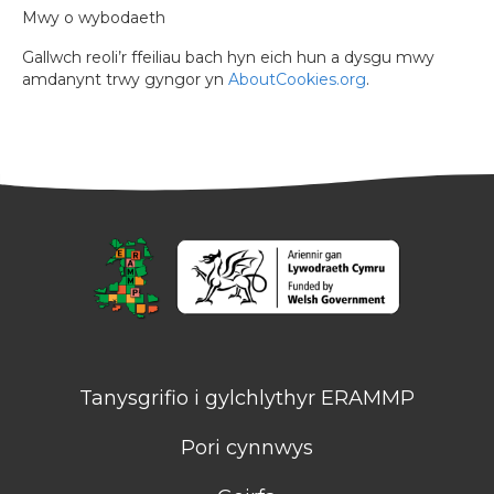
Mwy o wybodaeth
Gallwch reoli’r ffeiliau bach hyn eich hun a dysgu mwy
amdanynt trwy gyngor yn
AboutCookies.org
.
Tanysgrifio i gylchlythyr ERAMMP
Pori cynnwys