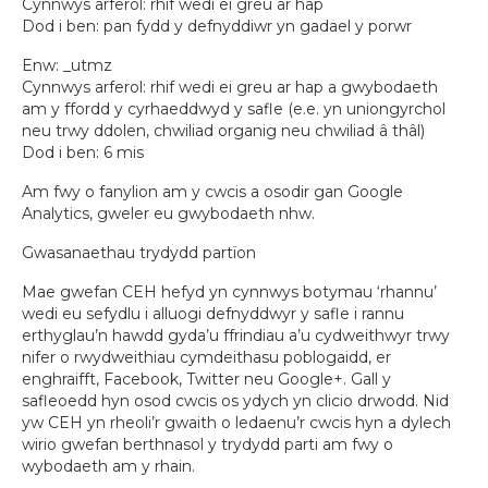
Cynnwys arferol: rhif wedi ei greu ar hap
Dod i ben: pan fydd y defnyddiwr yn gadael y porwr
Enw: _utmz
Cynnwys arferol: rhif wedi ei greu ar hap a gwybodaeth
am y ffordd y cyrhaeddwyd y safle (e.e. yn uniongyrchol
neu trwy ddolen, chwiliad organig neu chwiliad â thâl)
Dod i ben: 6 mis
Am fwy o fanylion am y cwcis a osodir gan Google
Analytics, gweler eu gwybodaeth nhw.
Gwasanaethau trydydd partïon
Mae gwefan CEH hefyd yn cynnwys botymau ‘rhannu’
wedi eu sefydlu i alluogi defnyddwyr y safle i rannu
erthyglau’n hawdd gyda’u ffrindiau a’u cydweithwyr trwy
nifer o rwydweithiau cymdeithasu poblogaidd, er
enghraifft, Facebook, Twitter neu Google+. Gall y
safleoedd hyn osod cwcis os ydych yn clicio drwodd. Nid
yw CEH yn rheoli’r gwaith o ledaenu’r cwcis hyn a dylech
wirio gwefan berthnasol y trydydd parti am fwy o
wybodaeth am y rhain.