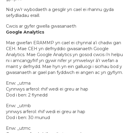
Nid yw’r wybodaeth a gesglir yn cael ei rhannu gyda
sefydliadau eraill.
Cwcis ar gyfer gwella gwasanaeth
Google Analytics
Mae gwefan ERAMMP yn cael ei chynnal a’i chadw gan
CEH. Mae CEH yn defnyddio gwasanaeth Google
Analytics. Mae Google Analytics yn gosod cwcis i’n helpu
ni i amcangyfrif yn gywir nifer yr ymwelwyr â’r wefan a
maint y defnydd. Mae hyn yn ein galluogi i sicrhau bod y
gwasanaeth ar gael pan fyddwch ei angen ac yn gyflym.
Enw: _utma
Cynnwys arferol: rhif wedi ei greu ar hap
Dod i ben: 2 flynedd
Enw: _utmb
ynnwys arferol: rhif wedi ei greu ar hap
Dod i ben: 30 munud
Enw: _utmc