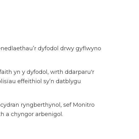
enedlaethau’r dyfodol drwy gyflwyno
ith yn y dyfodol, wrth ddarparu'r
sïau effeithiol sy’n datblygu
 cydran ryngberthynol, sef Monitro
th a chyngor arbenigol.