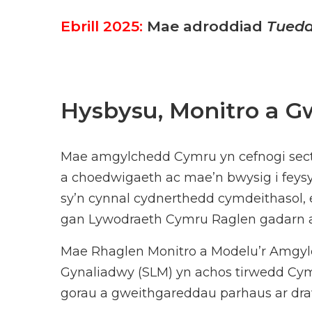
Ebrill 2025:
Mae adroddiad
Tuedd
Hysbysu, Monitro a G
Mae amgylchedd Cymru yn cefnogi sect
a choedwigaeth ac mae’n bwysig i feysyd
sy’n cynnal cydnerthedd cymdeithasol,
gan Lywodraeth Cymru Raglen gadarn ar
Mae Rhaglen Monitro a Modelu’r Amgylc
Gynaliadwy (SLM) yn achos tirwedd Cym
gorau a gweithgareddau parhaus ar dr