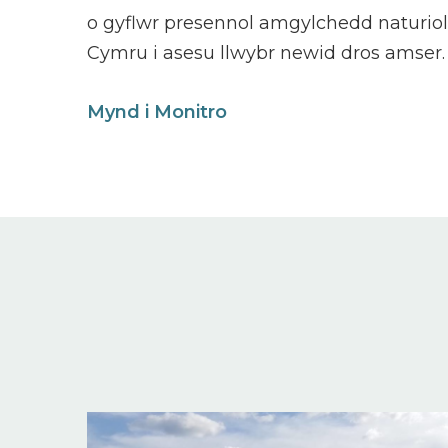
o gyflwr presennol amgylchedd naturiol
Cymru i asesu llwybr newid dros amser.
Mynd i Monitro
Image