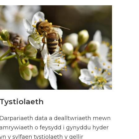
Tystiolaeth
Darpariaeth data a dealltwriaeth mewn
amrywiaeth o feysydd i gynyddu hyder
yn y sylfaen tystiolaeth y gellir