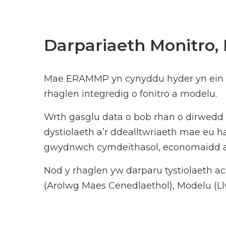
Darpariaeth Monitro,
Mae ERAMMP yn cynyddu hyder yn ein syl
rhaglen integredig o fonitro a modelu.
Wrth gasglu data o bob rhan o dirwedd 
dystiolaeth a’r ddealltwriaeth mae eu 
gwydnwch cymdeithasol, economaidd 
Nod y rhaglen yw darparu tystiolaeth ac
(Arolwg Maes Cenedlaethol), Modelu (Ll