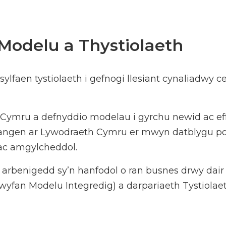
 Modelu a Thystiolaeth
faen tystiolaeth i gefnogi llesiant cynaliadwy c
Cymru a defnyddio modelau i gyrchu newid ac effa
hangen ar Lywodraeth Cymru er mwyn datblygu poli
ac amgylcheddol.
 arbenigedd sy’n hanfodol o ran busnes drwy dair
wyfan Modelu Integredig) a darpariaeth Tystiolae