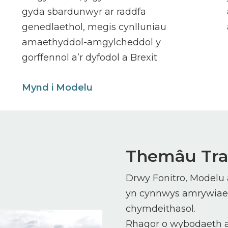
gyda sbardunwyr ar raddfa
genedlaethol, megis cynlluniau
amaethyddol-amgylcheddol y
gorffennol a’r dyfodol a Brexit
Mynd i Modelu
Themâu Tra
Drwy Fonitro, Modelu
yn cynnwys amrywiae
chymdeithasol.
Rhagor o wybodaeth