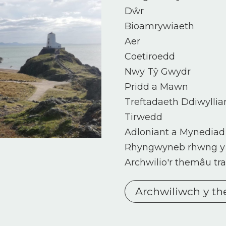
Dŵr
Bioamrywiaeth
Aer
Coetiroedd
Nwy Tŷ Gwydr
Pridd a Mawn
Treftadaeth Ddiwylli
Tirwedd
Adloniant a Mynedia
Rhyngwyneb rhwng y 
Archwilio'r themâu tr
Archwiliwch y t