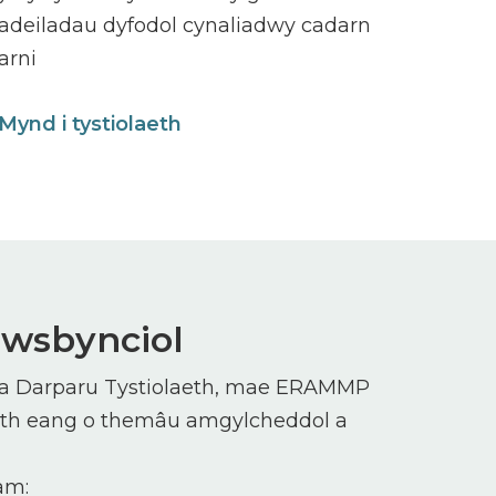
adeiladau dyfodol cynaliadwy cadarn
arni
Mynd i tystiolaeth
wsbynciol
 a Darparu Tystiolaeth, mae ERAMMP
th eang o themâu amgylcheddol a
 am: