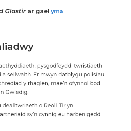
 Glastir
ar gael
yma
aliadwy
thyddiaeth, pysgodfeydd, twristiaeth
i a seilwaith. Er mwyn datblygu polisïau
hrediad y rhaglen, mae’n ofynnol bod
n Gwledig.
ealltwriaeth o Reoli Tir yn
rtneriaid sy’n cynnig eu harbenigedd