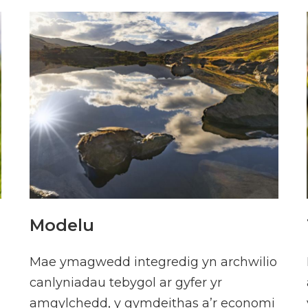
Modelu
Mae ymagwedd integredig yn archwilio
canlyniadau tebygol ar gyfer yr
amgylchedd, y gymdeithas a’r economi