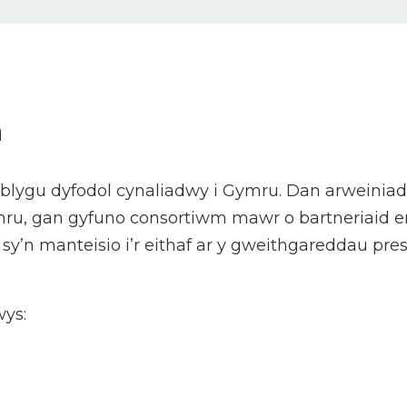
n
blygu dyfodol cynaliadwy i Gymru. Dan arweiniad
u, gan gyfuno consortiwm mawr o bartneriaid erai
 sy’n manteisio i’r eithaf ar y gweithgareddau p
wys: