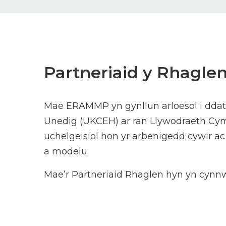
Partneriaid y Rhagle
Mae ERAMMP yn gynllun arloesol i ddat
Unedig (UKCEH) ar ran Llywodraeth Cymr
uchelgeisiol hon yr arbenigedd cywir ac
a modelu.
Mae’r Partneriaid Rhaglen hyn yn cynn