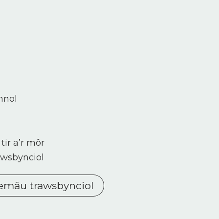
annol
d
tir a’r môr
awsbynciol
hemâu trawsbynciol