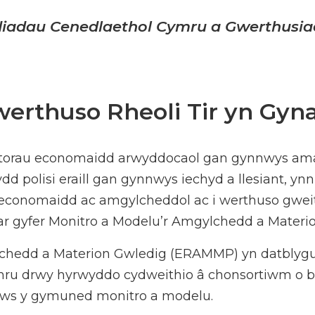
iadau Cenedlaethol Cymru a Gwerthusiad
werthuso Rheoli Tir yn Gyn
orau economaidd arwyddocaol gan gynnwys amae
d polisi eraill gan gynnwys iechyd a llesiant, ynn
 economaidd ac amgylcheddol ac i werthuso gweit
 gyfer Monitro a Modelu’r Amgylchedd a Materio
hedd a Materion Gwledig (ERAMMP) yn datblygu d
ru drwy hyrwyddo cydweithio â chonsortiwm o ba
aws y gymuned monitro a modelu.