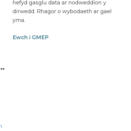
hefyd gasglu data ar nodweddion y
dirwedd. Rhagor o wybodaeth ar gael
yma.
Ewch i GMEP
.
h