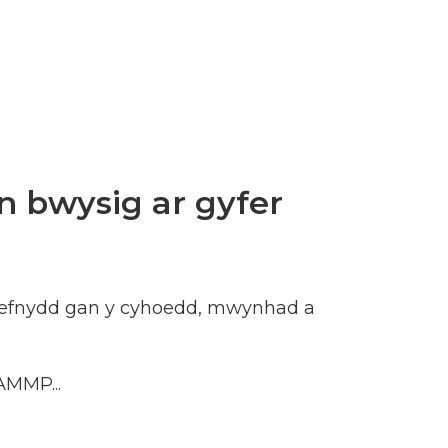
 bwysig ar gyfer
defnydd gan y cyhoedd, mwynhad a
AMMP...