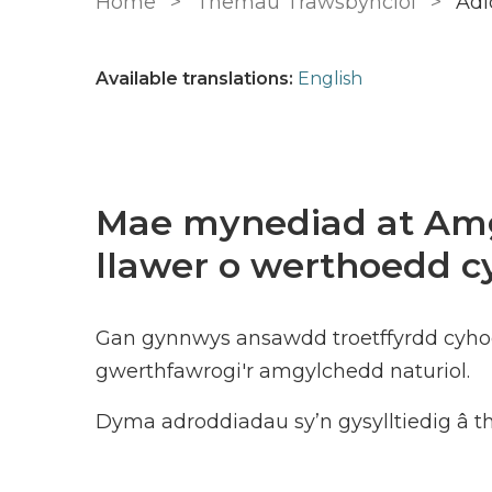
Home
Themâu Trawsbynciol
Adl
Available translations:
English
Mae mynediad at Amg
llawer o werthoedd c
Gan gynnwys ansawdd troetffyrdd cyho
gwerthfawrogi'r amgylchedd naturiol.
Dyma adroddiadau sy’n gysylltiedig â