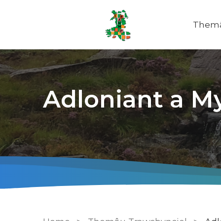
Themâ
Main
naviga
Adloniant a M
Breadcrumb