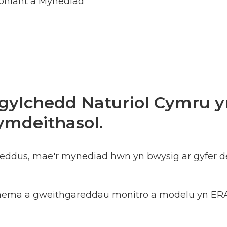
oniant a Mynediad
ylchedd Naturiol Cymru yn
ymdeithasol.
eddus, mae'r mynediad hwn yn bwysig ar gyfer 
 thema a gweithgareddau monitro a modelu yn ER